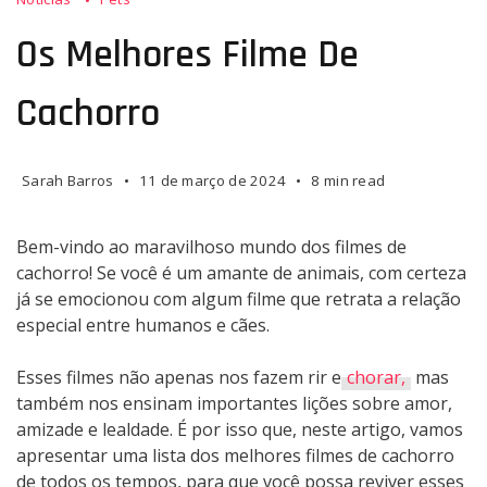
melhores
filme
Os Melhores Filme De
de
cachorro
Cachorro
Sarah Barros
11 de março de 2024
8 min read
Bem-vindo ao maravilhoso mundo dos filmes de
cachorro! Se você é um amante de animais, com certeza
já se emocionou com algum filme que retrata a relação
especial entre humanos e cães.
Esses filmes não apenas nos fazem rir e
chorar,
mas
também nos ensinam importantes lições sobre amor,
amizade e lealdade. É por isso que, neste artigo, vamos
apresentar uma lista dos melhores filmes de cachorro
de todos os tempos, para que você possa reviver esses