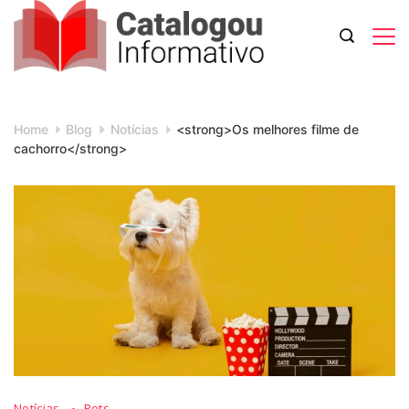
Skip
to
content
Catalogou
Informativo
Home
Blog
Notícias
<strong>Os melhores filme de
cachorro</strong>
Os
Notícias
Pets