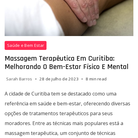
Massagem
Saúde e Bem Estar
Terapêutica
em
Massagem Terapêutica Em Curitiba:
Curitiba:
Melhorando O Bem-Estar Físico E Mental
Melhorando
o
Sarah Barros
28 de julho de 2023
8 min read
Bem-
Estar
A cidade de Curitiba tem se destacado como uma
Físico
referência em saúde e bem-estar, oferecendo diversas
e
opções de tratamentos terapêuticos para seus
Mental
moradores. Entre as técnicas mais populares está a
massagem terapêutica, um conjunto de técnicas