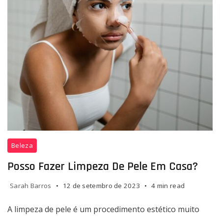
Posso
Beleza
fazer
limpeza
Posso Fazer Limpeza De Pele Em Casa?
de
pele
Sarah Barros
12 de setembro de 2023
4 min read
em
A limpeza de pele é um procedimento estético muito
casa?