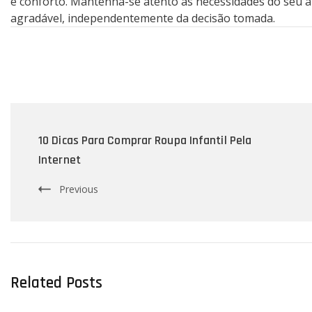
e conforto. Mantenha-se atento às necessidades do seu a
agradável, independentemente da decisão tomada.
Post
Navigation
10 Dicas Para Comprar Roupa Infantil Pela
Internet
Previous
Related Posts