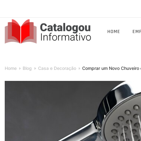
Skip
to
content
HOME
EM
Catalogou
Informativo
Home
Blog
Casa e Decoração
Comprar um Novo Chuveiro o