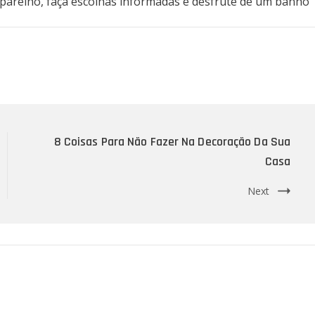
parelho, faça escolhas informadas e desfrute de um banho
8 Coisas Para Não Fazer Na Decoração Da Sua
Casa
Next