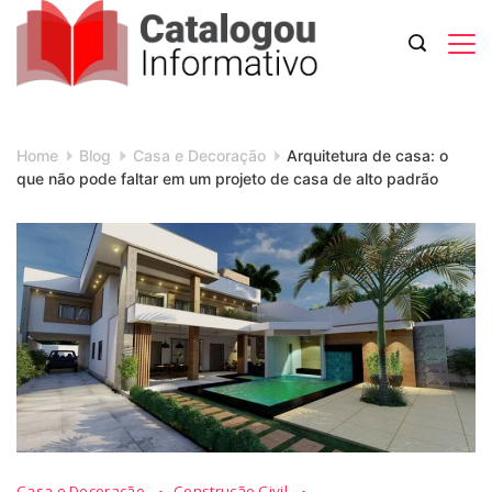
Skip
to
content
Catalogou
Informativo
Home
Blog
Casa e Decoração
Arquitetura de casa: o
que não pode faltar em um projeto de casa de alto padrão
Casa e Decoração
Construção Civil