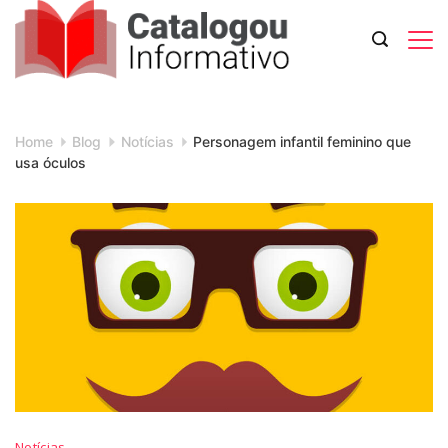
Skip
to
content
Catalogou
Informativo
Home
Blog
Notícias
Personagem infantil feminino que
usa óculos
Personagem
Notícias