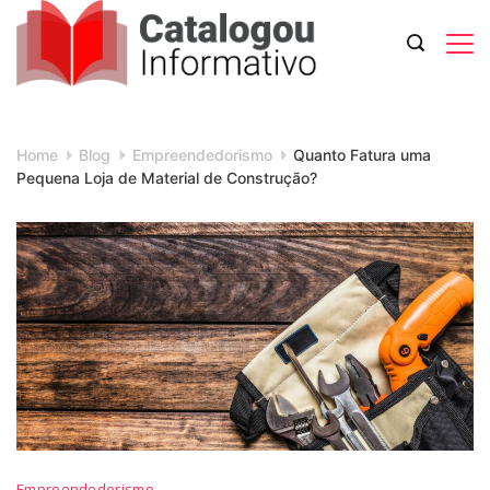
Skip
to
content
Catalogou
Informativo
Home
Blog
Empreendedorismo
Quanto Fatura uma
Pequena Loja de Material de Construção?
Empreendedorismo