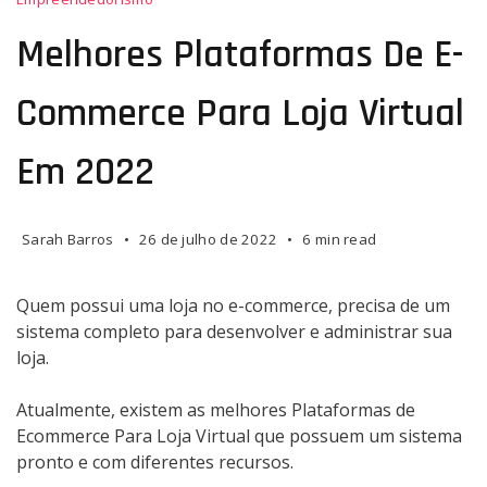
Plataformas
de
Melhores Plataformas De E-
E-
commerce
Commerce Para Loja Virtual
Para
Loja
Em 2022
Virtual
em
2022
Sarah Barros
26 de julho de 2022
6 min read
Quem possui uma loja no e-commerce, precisa de um
sistema completo para desenvolver e administrar sua
loja.
Atualmente, existem as melhores Plataformas de
Ecommerce Para Loja Virtual que possuem um sistema
pronto e com diferentes recursos.