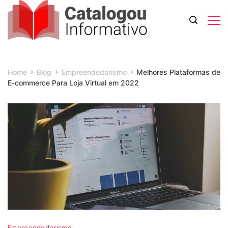
Skip
to
content
Catalogou
Informativo
Home
Blog
Empreendedorismo
Melhores Plataformas de
E-commerce Para Loja Virtual em 2022
Melhores
Empreendedorismo