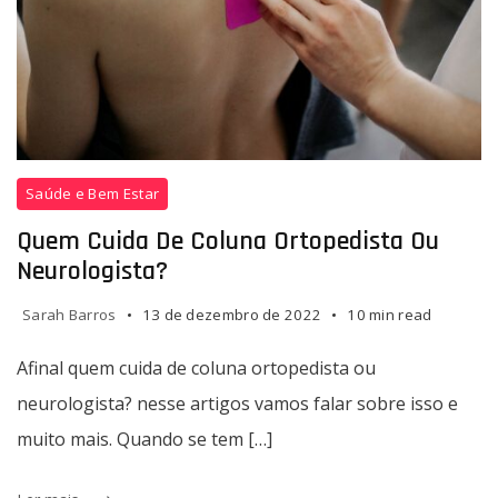
Quem
Saúde e Bem Estar
cuida
de
Quem Cuida De Coluna Ortopedista Ou
coluna
Neurologista?
ortopedista
ou
Sarah Barros
13 de dezembro de 2022
10 min read
neurologista
Afinal quem cuida de coluna ortopedista ou
neurologista? nesse artigos vamos falar sobre isso e
muito mais. Quando se tem […]