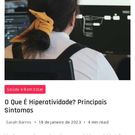
o
Saúde e Bem Estar
que
é
O Que É Hiperatividade? Principais
hiperatividade
Sintomas
Sarah Barros
18 de janeiro de 2023
4 min read