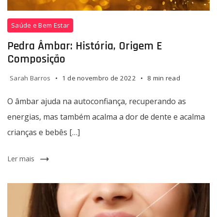
Pedra
Saúde e Bem Estar
Âmbar:
história,
Pedra Âmbar: História, Origem E
origem
Composição
e
composição
Sarah Barros
1 de novembro de 2022
8 min read
O âmbar ajuda na autoconfiança, recuperando as
energias, mas também acalma a dor de dente e acalma
crianças e bebês […]
Ler mais