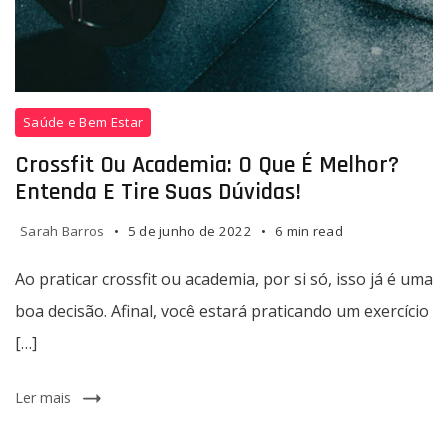
Crossfit
Saúde e Bem Estar
ou
academia
Crossfit Ou Academia: O Que É Melhor?
Entenda E Tire Suas Dúvidas!
Sarah Barros
5 de junho de 2022
6 min read
Ao praticar crossfit ou academia, por si só, isso já é uma
boa decisão. Afinal, você estará praticando um exercício
[…]
Ler mais