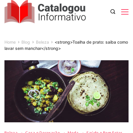
Skip
to
content
Catalogou
Informativo
Home
Blog
Beleza
<strong>Toalha de prato: saiba como
lavar sem manchar</strong>
Beleza
Casa e Decoração
Moda
Saúde e Bem Estar