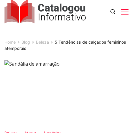
Skip
to
content
Catalogou
Informativo
Home
Blog
Beleza
5 Tendências de calçados femininos
atemporais
Beleza
Moda
Negócios