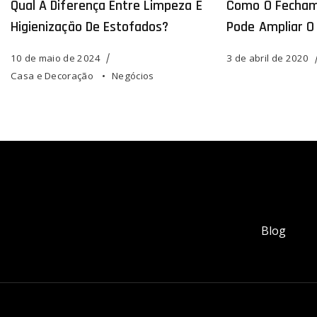
Qual A Diferença Entre Limpeza E
Como O Fecham
Higienização De Estofados?
Pode Ampliar O
10 de maio de 2024
3 de abril de 2020
Casa e Decoração
Negócios
Blog