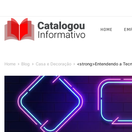
Skip
to
content
HOME
EM
Catalogou
Informativo
Home
Blog
Casa e Decoração
<strong>Entendendo a Tecno