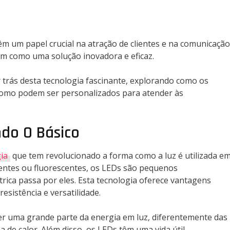
êm um papel crucial na atração de clientes e na comunicação
em como uma solução inovadora e eficaz.
 trás desta tecnologia fascinante, explorando como os
 como podem ser personalizados para atender às
ndo O Básico
ia
que tem revolucionado a forma como a luz é utilizada e
centes ou fluorescentes, os LEDs são pequenos
ica passa por eles. Esta tecnologia oferece vantagens
 resistência e versatilidade.
ter uma grande parte da energia em luz, diferentemente das
de calor. Além disso, os LEDs têm uma vida útil