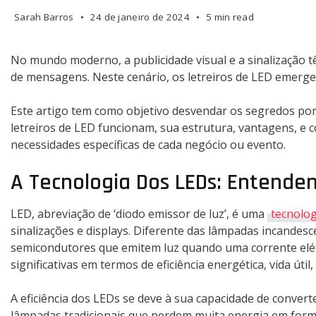
Sarah Barros
24 de janeiro de 2024
5 min read
No mundo moderno, a publicidade visual e a sinalização t
de mensagens. Neste cenário, os letreiros de LED emerg
Este artigo tem como objetivo desvendar os segredos por
letreiros de LED funcionam, sua estrutura, vantagens, e
necessidades específicas de cada negócio ou evento.
A Tecnologia Dos LEDs: Entende
LED, abreviação de ‘diodo emissor de luz’, é uma
tecnolog
sinalizações e displays. Diferente das lâmpadas incandes
semicondutores que emitem luz quando uma corrente elétr
significativas em termos de eficiência energética, vida útil,
A eficiência dos LEDs se deve à sua capacidade de conver
lâmpadas tradicionais que perdem muita energia em forma 