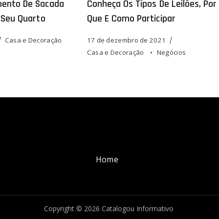
ento De Sacada
Conheça Os Tipos De Leilões, Por
 Seu Quarto
Que E Como Participar
Casa e Decoração
17 de dezembro de 2021
Casa e Decoração
Negócios
Home
Copyright © 2026 Catalogou Informativo