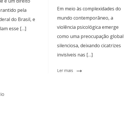
e é um direito
Em meio às complexidades do
rantido pela
mundo contemporâneo, a
eral do Brasil, e
violência psicológica emerge
ulam esse […]
como uma preocupação global
silenciosa, deixando cicatrizes
invisíveis nas […]
Ler mais