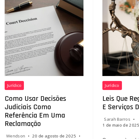
Jurisprudências
Leis
Jurídico
Jurídico
do
que
TJSP
Regulam
Como Usar Decisões
Leis Que Re
Acesso
Judiciais Como
E Serviços 
e
Referência Em Uma
Serviços
Sarah Barros
Reclamação
1 de maio de 202
de
Saúde
Wendson
20 de agosto de 2025