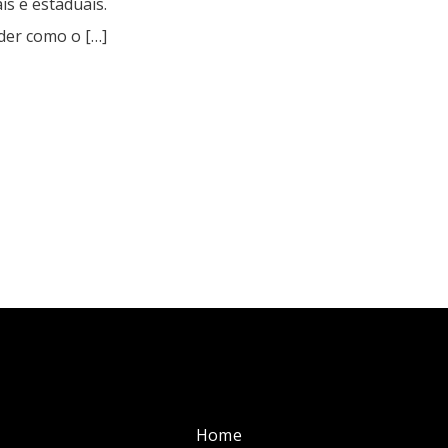
is e estaduais.
er como o […]
Home