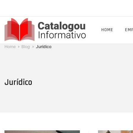
Skip
to
content
HOME
EM
Catalogou
Home
Blog
Jurídico
Informativo
Jurídico