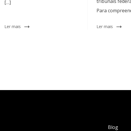
tribunais federa
[…]
Para compreend
Ler mais
Ler mais
Blog