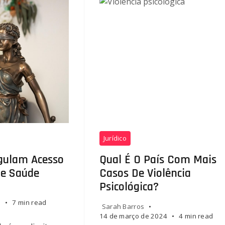
Jurídico
gulam Acesso
Qual É O País Com Mais
De Saúde
Casos De Violência
Psicológica?
5
7 min read
Sarah Barros
14 de março de 2024
4 min read