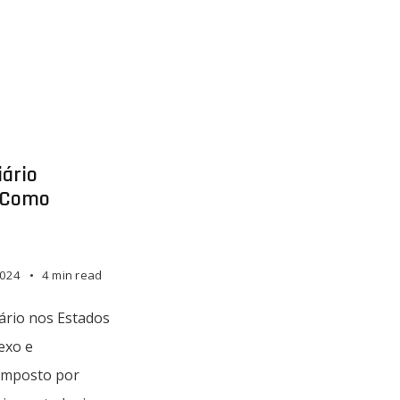
iário
 Como
2024
4 min read
iário nos Estados
exo e
composto por