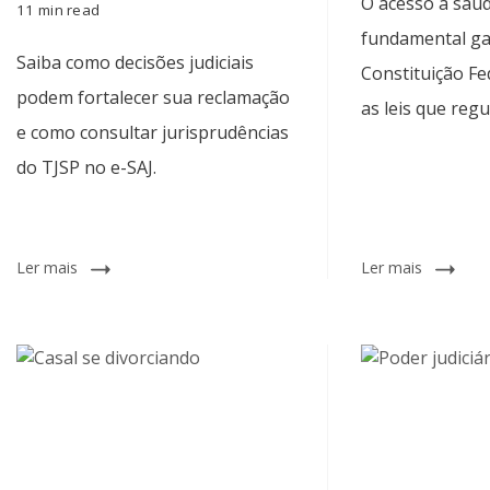
O acesso à saúd
11 min read
fundamental ga
Saiba como decisões judiciais
Constituição Fed
podem fortalecer sua reclamação
as leis que reg
e como consultar jurisprudências
do TJSP no e-SAJ.
Ler mais
Ler mais