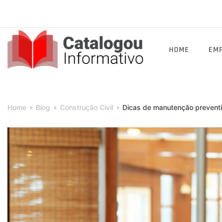
Skip
to
content
HOME
EM
Catalogou
Informativo
Home
Blog
Construção Civil
Dicas de manutenção preventiv