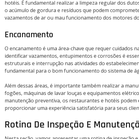
hotéis. É fundamental realizar a limpeza regular dos dut
o acúmulo de gordura e resíduos que podem comprometer a 
vazamentos de ar ou mau funcionamento dos motores do
Encanamento
O encanamento é uma área-chave que requer cuidados na 
identificar vazamentos, entupimentos e corrosões é esse
estruturais e interrupção nas atividades do estabelecimen
fundamental para o bom funcionamento do sistema de ág
Além dessas áreas, é importante também realizar a man
fogões, máquinas de lavar louças e equipamentos elétri
manutenção preventiva, os restaurantes e hotéis podem e
proporcionar uma experiência satisfatória para seus clien
Rotina De Inspeção E Manutençã
Nesta seção, vamos apresentar uma rotina de inspeção e