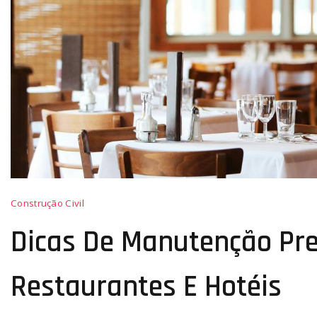
Dicas
Construção Civil
de
manutenção
Dicas De Manutenção Pre
preventiva
para
restaurantes
Restaurantes E Hotéis
e
hotéis