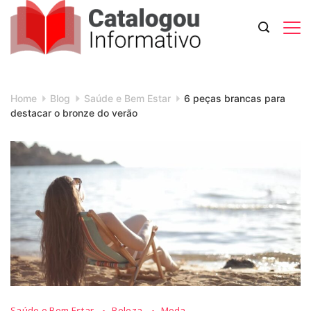
Skip
to
content
Catalogou
Informativo
Home
Blog
Saúde e Bem Estar
6 peças brancas para
destacar o bronze do verão
Saúde e Bem Estar
Beleza
Moda