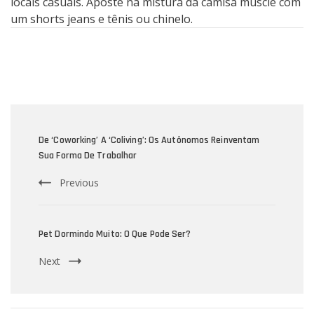
locais casuais. Aposte na mistura da camisa muscle com
um shorts jeans e tênis ou chinelo.
Post
Navigation
De ‘coworking’ A ‘coliving’: Os Autônomos Reinventam
Sua Forma De Trabalhar
Previous
Pet Dormindo Muito: O Que Pode Ser?
Next