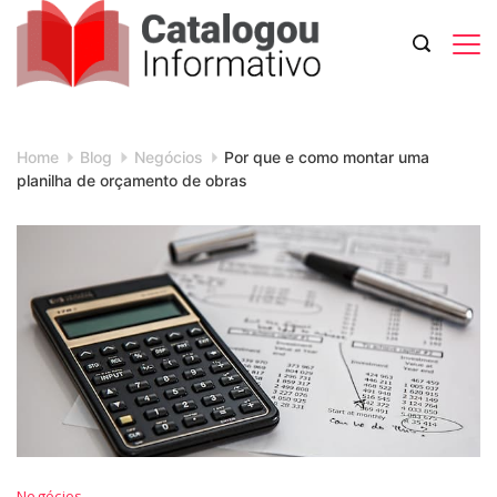
Skip
to
content
Catalogou
Informativo
Home
Blog
Negócios
Por que e como montar uma
planilha de orçamento de obras
Negócios