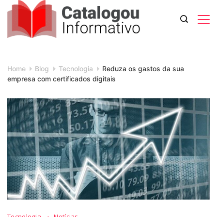
Skip
to
content
Catalogou
Informativo
Home
Blog
Tecnologia
Reduza os gastos da sua
empresa com certificados digitais
Tecnologia
Notícias