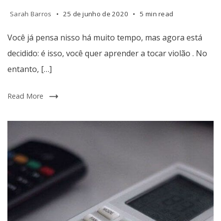
e
sozinho?
Sarah Barros
25 de junho de 2020
5 min read
Você já pensa nisso há muito tempo, mas agora está
decidido: é isso, você quer aprender a tocar violão . No
entanto, […]
Read More