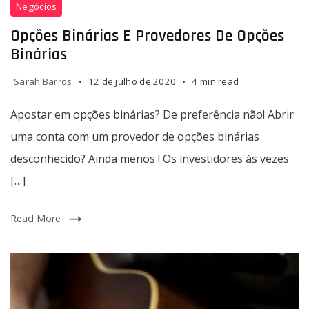
Negócios
fazer
binárias
para
e
Opções Binárias E Provedores De Opções
tratar
provedores
Binárias
as
de
queimaduras
opções
Sarah Barros
12 de julho de 2020
4 min read
do
binárias
sol
Apostar em opções binárias? De preferência não! Abrir
rapidamente.
uma conta com um provedor de opções binárias
desconhecido? Ainda menos ! Os investidores às vezes
[…]
Read More