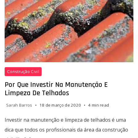
pode
ser
um
incômodo.
Investir
Construção Civil
na
manutenção
Por Que Investir Na Manutenção E
e
Limpeza De Telhados
limpeza
de
Sarah Barros
18 de março de 2020
4 min read
telhados
é
Investir na manutenção e limpeza de telhados é uma
uma
dica que todos os profissionais da área da construção
dica