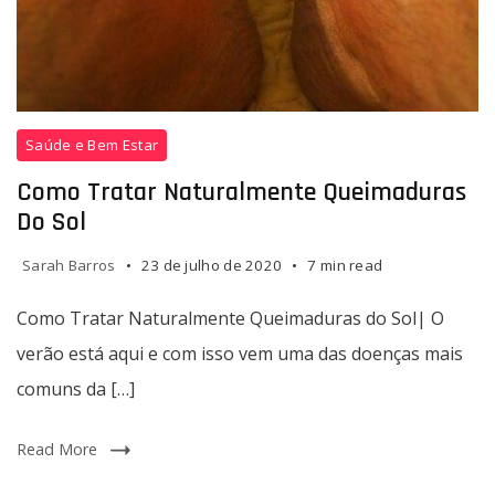
Como
Saúde e Bem Estar
Tratar
Naturalmente
Como Tratar Naturalmente Queimaduras
Queimaduras
Do Sol
do
Sol|
Sarah Barros
23 de julho de 2020
7 min read
O
verão
Como Tratar Naturalmente Queimaduras do Sol| O
está
verão está aqui e com isso vem uma das doenças mais
aqui
comuns da […]
e
com
isso
Read More
vem