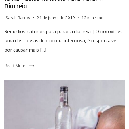
parar
Diarreia
a
diarreia
Sarah Barros
24 de junho de 2019
13 min read
|
O
Remédios naturais para parar a diarreia | O norovírus,
norovírus,
uma das causas de diarreia infecciosa, é responsável
uma
por causar mais […]
das
causas
de
Read More
diarreia
infecciosa,
é
responsável
por
causar
mais
de
200.000