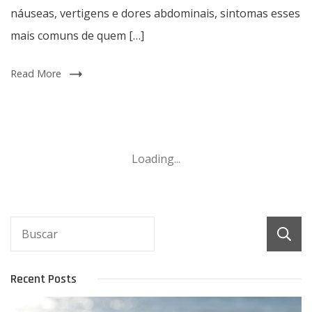
Os
náuseas, vertigens e dores abdominais, sintomas esses
sintomas
mais comuns de quem […]
dependem
da
sua
Read More
química
pessoal,
da
quantidade
de
Loading...
álcool
consumida,
dos
alimentos
em
seu
sistema
Recent Posts
e
de