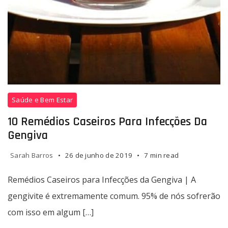
Daily
Mail,
na
Inglaterra,
relatou
que
o
Remédios
tratamento
Saúde e Bem Estar
Caseiros
foi
para
10 Remédios Caseiros Para Infecções Da
um
Infecções
sucesso.
Gengiva
da
Gengiva
Sarah Barros
26 de junho de 2019
7 min read
|
A
Remédios Caseiros para Infecções da Gengiva | A
gengivite
gengivite é extremamente comum. 95% de nós sofrerão
é
com isso em algum […]
extremamente
comum.