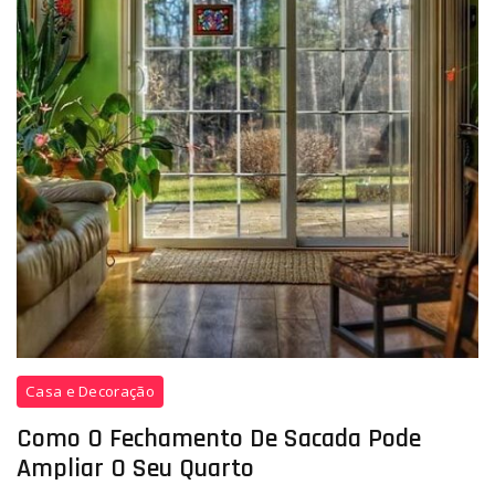
bonito
e
agradável,
traz
uma
série
de
benefícios
a
segurança
da
sua
família.
Fechamento
Casa e Decoração
de
Sacada
Como O Fechamento De Sacada Pode
|Casas
Ampliar O Seu Quarto
e