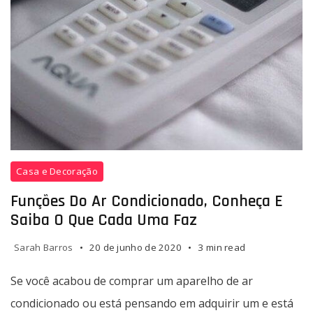
Se
Casa e Decoração
você
acabou
Funções Do Ar Condicionado, Conheça E
de
Saiba O Que Cada Uma Faz
comprar
um
Sarah Barros
20 de junho de 2020
3 min read
aparelho
de
Se você acabou de comprar um aparelho de ar
ar
condicionado ou está pensando em adquirir um e está
condicionado