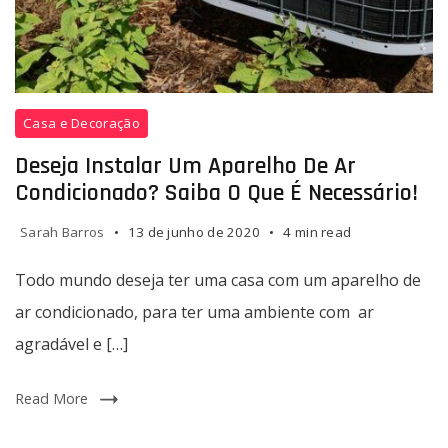
e
sobre
a
instalação
de
Todo
Casa e Decoração
ar
mundo
condicionado.
deseja
Deseja Instalar Um Aparelho De Ar
ter
Condicionado? Saiba O Que É Necessário!
uma
casa
Sarah Barros
13 de junho de 2020
4 min read
com
um
Todo mundo deseja ter uma casa com um aparelho de
aparelho
ar condicionado, para ter uma ambiente com ar
de
agradável e […]
ar
condicionado,
para
Read More
ter
uma