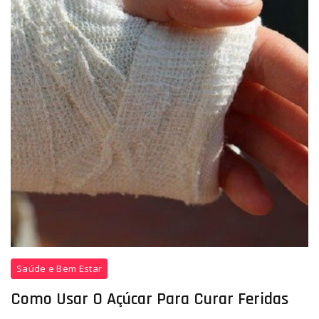
em
manter
sua
casa
ou
seu
ambiente
de
trabalho
limpos.
Mesas,
gavetas,
poeira
Sabia
Saúde e Bem Estar
que
é
Como Usar O Açúcar Para Curar Feridas
possível