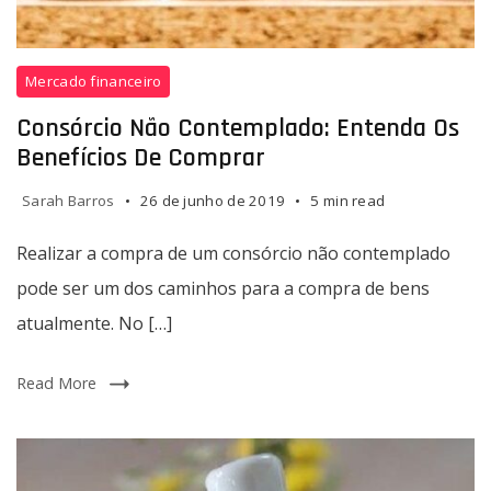
Realizar
Mercado financeiro
a
compra
Consórcio Não Contemplado: Entenda Os
de
Benefícios De Comprar
um
consórcio
Sarah Barros
26 de junho de 2019
5 min read
não
contemplado
Realizar a compra de um consórcio não contemplado
pode
pode ser um dos caminhos para a compra de bens
ser
atualmente. No […]
um
dos
caminhos
Read More
para
a
compra
de