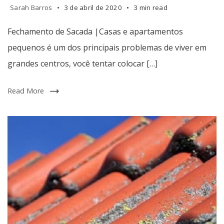
apartamentos
Sarah Barros
3 de abril de 2020
3 min read
pequenos
é
Fechamento de Sacada |Casas e apartamentos
um
pequenos é um dos principais problemas de viver em
dos
grandes centros, você tentar colocar […]
principais
problemas
de
Read More
viver
em
grandes
centros,
você
tentar
colocar
seus
móveis
para
decorar