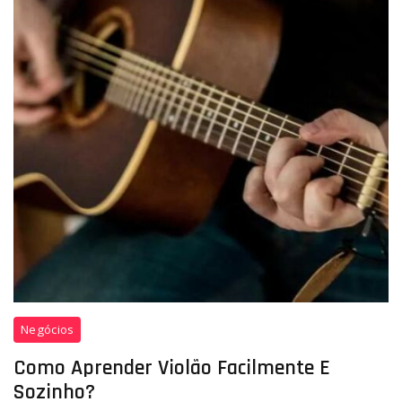
Como
Negócios
aprender
violão
Como Aprender Violão Facilmente E
facilmente
Sozinho?