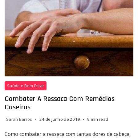
mortes
em
países
em
desenvolvimento
Todo
Saúde e Bem Estar
mundo
experimenta
Combater A Ressaca Com Remédios
uma
Caseiros
ressaca
de
Sarah Barros
24 de junho de 2019
9 min read
maneira
diferente.
Como combater a ressaca com tantas dores de cabeça,