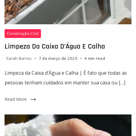
Limpeza
Construção Civil
da
Caixa
Limpeza Da Caixa D’Água E Calha
d’Água
e
Sarah Barros
7 de março de 2020
4 min read
Calha
Limpeza da Caixa d’Água e Calha | É fato que todas as
|
É
pessoas tenham cuidados em manter sua casa ou […]
fato
que
Read More
todas
as
pessoas
tenham
cuidados