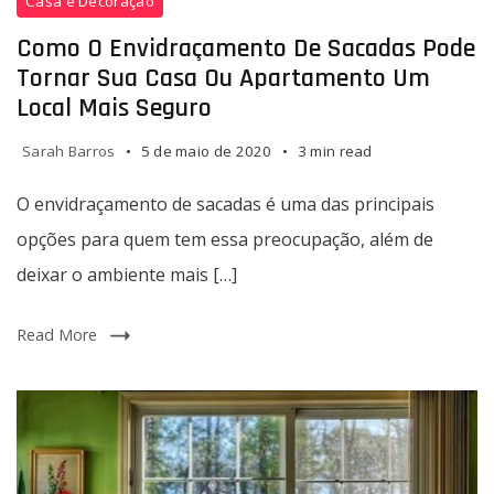
Casa e Decoração
uma
envidraçamento
comodidade
de
Como O Envidraçamento De Sacadas Pode
sacadas
Tornar Sua Casa Ou Apartamento Um
é
Local Mais Seguro
uma
das
Sarah Barros
5 de maio de 2020
3 min read
principais
opções
O envidraçamento de sacadas é uma das principais
para
opções para quem tem essa preocupação, além de
quem
deixar o ambiente mais […]
tem
essa
preocupação,
Read More
além
de
deixar
o
ambiente
mais