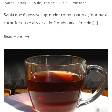
aprender
Sarah Barros
15 de julho de 2019
3 min read
como
Sabia que é possível aprender como usar o açúcar para
usar
o
curar feridas e aliviar a dor? Após uma série de […]
açúcar
para
Read More
curar
feridas
e
aliviar
a
dor?
Após
uma
série
de
testes,
o
jornal