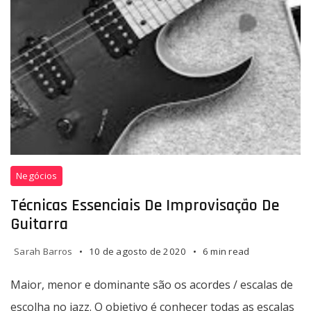
Técnicas
Negócios
essenciais
de
Técnicas Essenciais De Improvisação De
improvisação
Guitarra
de
guitarra
Sarah Barros
10 de agosto de 2020
6 min read
Maior, menor e dominante são os acordes / escalas de
escolha no jazz. O objetivo é conhecer todas as escalas