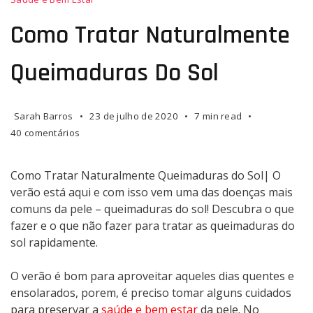
Tratar
Naturalmente
Como Tratar Naturalmente
Queimaduras
do
Queimaduras Do Sol
Sol|
O
verão
Sarah Barros
23 de julho de 2020
7 min read
está
em
40 comentários
aqui
Como
e
Tratar
com
Naturalmente
Como Tratar Naturalmente Queimaduras do Sol|
O
Queimaduras
isso
verão está aqui e com isso vem uma das doenças mais
do
vem
comuns da pele – queimaduras do sol! Descubra o que
Sol
uma
fazer e o que não fazer para tratar as queimaduras do
das
sol rapidamente.
doenças
mais
O verão é bom para aproveitar aqueles dias quentes e
comuns
ensolarados, porem, é preciso tomar alguns cuidados
da
para preservar a
saúde e bem estar
da pele. No