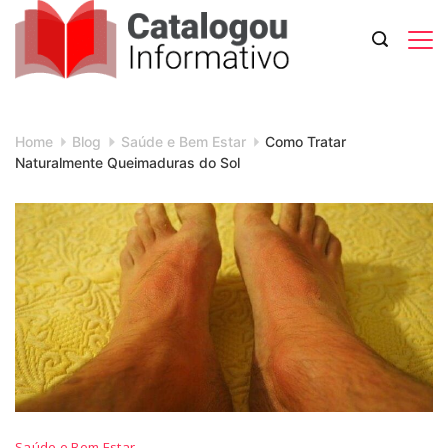
Skip
to
content
Catalogou
Informativo
Home
Blog
Saúde e Bem Estar
Como Tratar
Naturalmente Queimaduras do Sol
Como
Saúde e Bem Estar