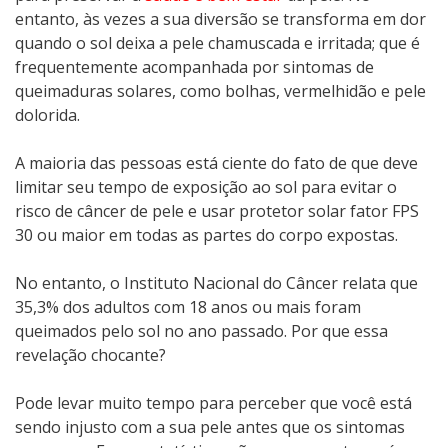
pele
entanto, às vezes a sua diversão se transforma em dor
–
quando o sol deixa a pele chamuscada e irritada; que é
queimaduras
frequentemente acompanhada por sintomas de
do
queimaduras solares, como bolhas, vermelhidão e pele
sol!
dolorida.
Descubra
o
A maioria das pessoas está ciente do fato de que deve
que
limitar seu tempo de exposição ao sol para evitar o
fazer
risco de câncer de pele e usar protetor solar fator FPS
e
30 ou maior em todas as partes do corpo expostas.
o
que
No entanto, o Instituto Nacional do Câncer relata que
não
35,3% dos adultos com 18 anos ou mais foram
fazer
queimados pelo sol no ano passado. Por que essa
para
revelação chocante?
tratar
as
Pode levar muito tempo para perceber que você está
queimaduras
sendo injusto com a sua pele antes que os sintomas
do