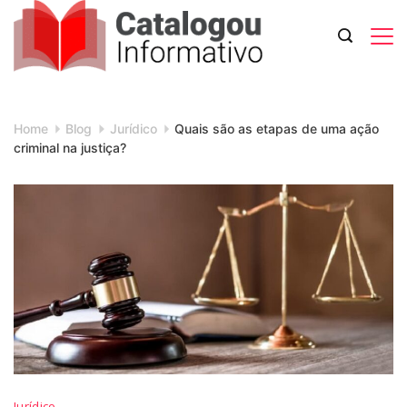
Skip
to
content
Catalogou
Informativo
Home
Blog
Jurídico
Quais são as etapas de uma ação
criminal na justiça?
Jurídico