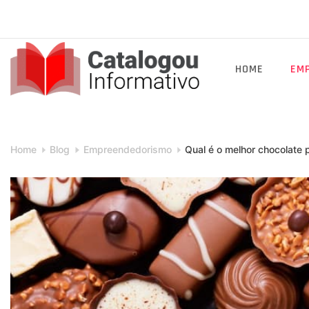
Skip
to
content
HOME
EM
Catalogou
Informativo
Home
Blog
Empreendedorismo
Qual é o melhor chocolate 