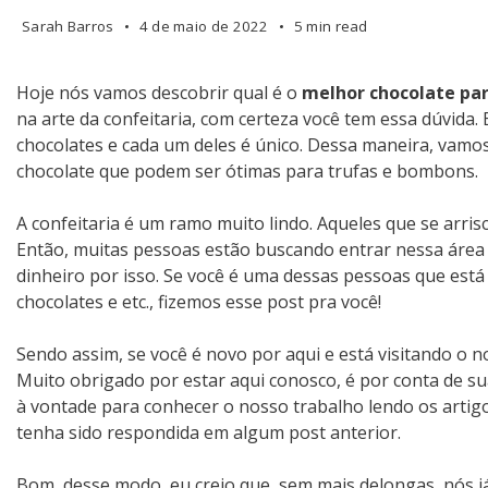
Sarah Barros
4 de maio de 2022
5 min read
Hoje nós vamos descobrir qual é o
melhor chocolate pa
na arte da confeitaria, com certeza você tem essa dúvida.
chocolates e cada um deles é único. Dessa maneira, vam
chocolate que podem ser ótimas para trufas e bombons.
A confeitaria é um ramo muito lindo. Aqueles que se arrisc
Então, muitas pessoas estão buscando entrar nessa área
dinheiro por isso. Se você é uma dessas pessoas que es
chocolates e etc., fizemos esse post pra você!
Sendo assim, se você é novo por aqui e está visitando o no
Muito obrigado por estar aqui conosco, é por conta de sua
à vontade para conhecer o nosso trabalho lendo os artigo
tenha sido respondida em algum post anterior.
Bom, desse modo, eu creio que, sem mais delongas, nós j