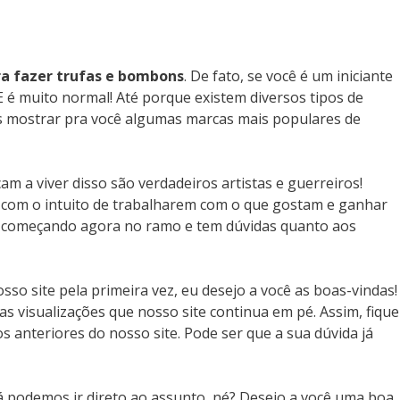
ra fazer trufas e bombons
. De fato, se você é um iniciante
 E é muito normal! Até porque existem diversos tipos de
os mostrar pra você algumas marcas mais populares de
am a viver disso são verdadeiros artistas e guerreiros!
 com o intuito de trabalharem com o que gostam e ganhar
tá começando agora no ramo e tem dúvidas quanto aos
sso site pela primeira vez, eu desejo a você as boas-vindas!
s visualizações que nosso site continua em pé. Assim, fique
s anteriores do nosso site. Pode ser que a sua dúvida já
á podemos ir direto ao assunto, né? Desejo a você uma boa