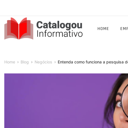
Skip
to
content
HOME
EM
Catalogou
Informativo
Home
Blog
Negócios
Entenda como funciona a pesquisa de