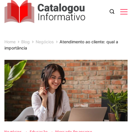
Skip
to
content
Catalogou
Informativo
Home
Blog
Negócios
Atendimento ao cliente: qual a
importância
Negócios
Educação
Mercado financeiro